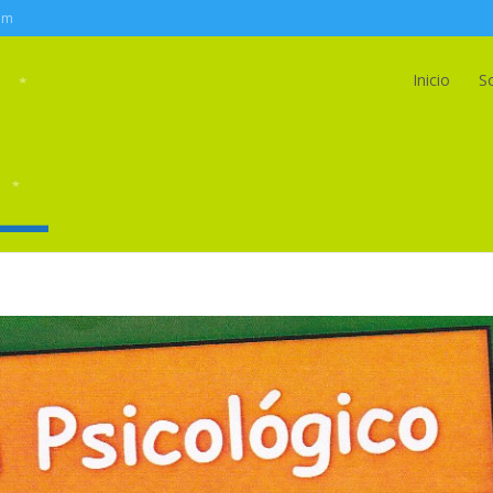
om
Inicio
S