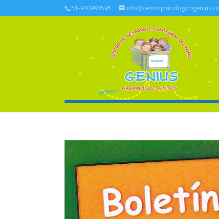
51-930996595
info@centropsicologicogenius.c